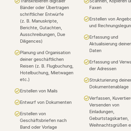
Transkribieren digitaler
Scannen, Kopieren u
Bänder oder Übertragen
Faxen
schriftlicher Entwürfe
Erstellen von Angeb
(z. B. Manuskripte,
und Rechnungslegu
Berichte, Gutachten,
Ausschreibungen, Due
Erfassung und
Diligences)
Aktualisierung deiner
Daten
Planung und Organisation
deiner geschäftlichen
Erfassung und Verwa
Reisen (z. B. Flugbuchung,
der Adressen
Hotelbuchung, Mietwagen
etc.)
Strukturierung deine
Dokumentenablage
Erstellen von Mails
Verfassen, Kuvertie
Entwurf von Dokumenten
Versenden von
Einladungen,
Erstellen von
Geburtstagskarten,
Geschäftsbriefen nach
Weihnachtsgrüßen e
Band oder Vorlage