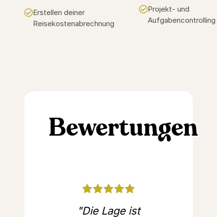
Projekt- und
Erstellen deiner
Aufgabencontrolling
Reisekostenabrechnung
Bewertungen
"Die Lage ist
"1A
"Alles rund